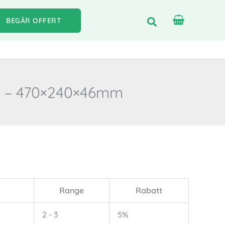
BEGÄR OFFERT
20 – 470×240×46mm
Range
Rabatt
2 - 3
5%