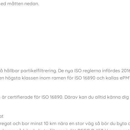
 med måtten nedan.
på hållbar partikelfiltrering. De nya ISO reglerna infördes 2
r den högsta klassen inom ramen för ISO 16890 och kallas ePM1
om är certifierade för ISO 16890. Därav kan du alltid känna dig
at
at och bor minst 10 km nära en stor väg så bör du byta dina