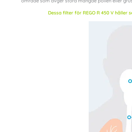
område som avger stora mängde pollen eller grus
Dessa filter för REGO R 450 V håller 