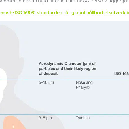
damm så bör du byta filterna i ditt REGO R 450 V aggregat
senaste ISO 16890 standarden för global hållbarhetsutveckli