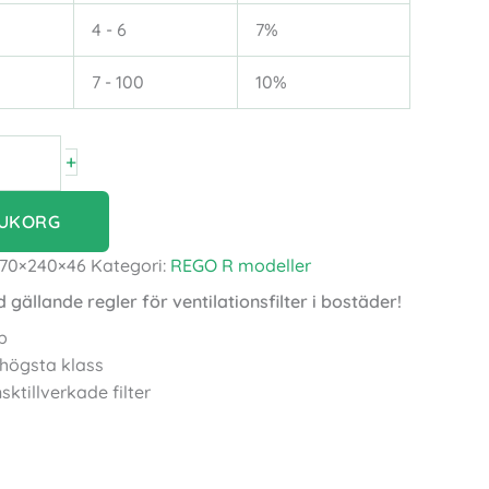
4 - 6
7%
7 - 100
10%
+
RUKORG
470×240×46
Kategori:
REGO R modeller
d gällande regler för ventilationsfilter i bostäder!
p
v högsta klass
sktillverkade filter