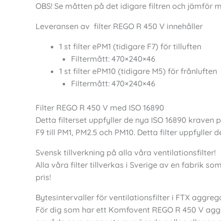
OBS! Se måtten på det idigare filtren och jämför
Leveransen av filter REGO R 450 V innehåller
1 st filter ePM1 (tidigare F7) för tilluften
Filtermått: 470×240×46
1 st filter ePM10 (tidigare M5) för frånluften
Filtermått: 470×240×46
Filter REGO R 450 V med ISO 16890
Detta filterset uppfyller de nya ISO 16890 kraven 
F9 till PM1, PM2.5 och PM10. Detta filter uppfylle
Svensk tillverkning på alla våra ventilationsfilter!
Alla våra filter tillverkas i Sverige av en fabrik s
pris!
Bytesintervaller för ventilationsfilter i FTX aggreg
För dig som har ett Komfovent REGO R 450 V aggreg