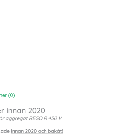
ner (0)
er innan 2020
ör aggregat REGO R 450 V
rkade
innan 2020 och bakåt!