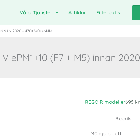
Våra Tjänster
Artiklar
Filterbutik
) INNAN 2020 – 470×240×46MM
0 V ePM1+10 (F7 + M5) innan 20
REGO R modeller
695
kr
Rubrik
Mängdrabatt