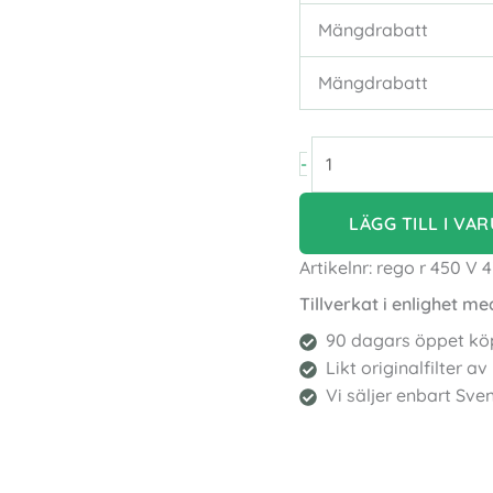
Mängdrabatt
Mängdrabatt
Filter
-
REGO
R
LÄGG TILL I VA
450
V
Artikelnr:
rego r 450 V 
ePM1+10
Tillverkat i enlighet me
(F7
90 dagars öppet kö
+
Likt originalfilter a
M5)
Vi säljer enbart Sven
innan
2020
-
470×240×46mm