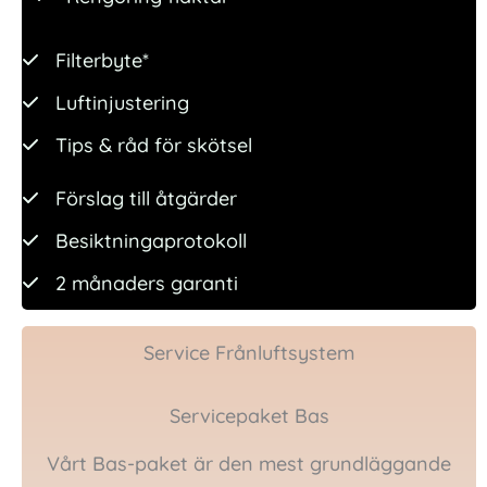
Filterbyte*
Luftinjustering
Tips & råd för skötsel
Förslag till åtgärder
Besiktningaprotokoll
2 månaders garanti
Service Frånluftsystem
Servicepaket Bas
Vårt Bas-paket är den mest grundläggande