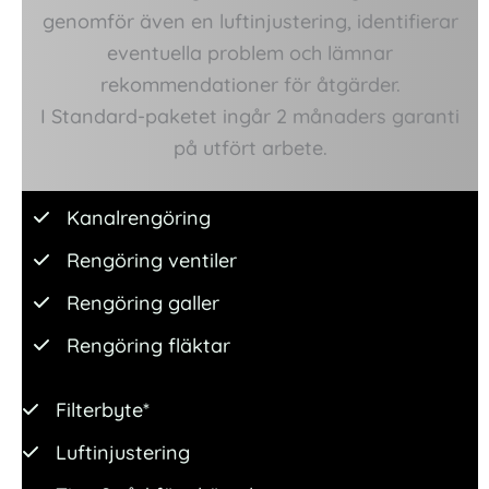
genomför även en luftinjustering, identifierar
eventuella problem och lämnar
rekommendationer för åtgärder.
I Standard-paketet ingår 2 månaders garanti
på utfört arbete.
Kanalrengöring
Rengöring ventiler
Rengöring galler
Rengöring fläktar
Filterbyte*
Luftinjustering