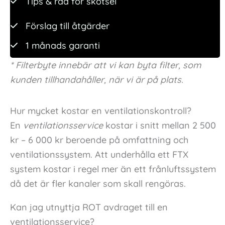
Tips & råd för skötsel
Förslag till åtgärder
1 månads garanti
* Filterbyte innebär att vi kan byta filter, som
kunden tillhandahåller, när vi är på plats.
Hur mycket kostar en ventilationskontroll?
En
ventilationsservice
kostar i snitt mellan 2 500
kr – 6 000 kr beroende på omfattning och
ventilationssystem. Att underhålla ett FTX
system kostar i regel mer än ett frånluftssystem
då det är fler kanaler som skall rengöras.
Kan jag utnyttja ROT avdraget till en
ventilationsservice?