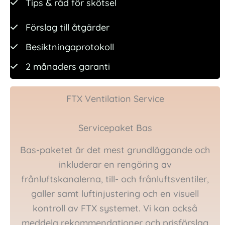
Tips & råd för skötsel
Förslag till åtgärder
Besiktningaprotokoll
2 månaders garanti
FTX Ventilation Service
Servicepaket Bas
Bas-paketet är det mest grundläggande och
inkluderar en rengöring av
frånluftskanalerna, till- och frånluftsventiler,
galler samt luftinjustering och en visuell
kontroll av FTX systemet. Vi kan också
meddela rekommendationer och prisförslag