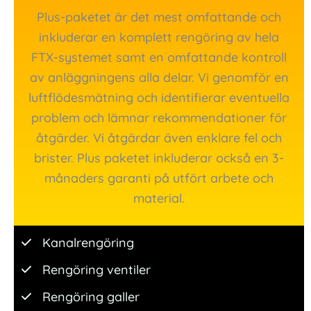
Plus-paketet är det mest omfattande och
inkluderar en komplett rengöring av hela
FTX-systemet samt en omfattande kontroll
av anläggningens alla delar. Vi genomför en
luftflödesmätning och identifierar eventuella
problem och lämnar rekommendationer för
åtgärder. Vi åtgärdar även enklare fel och
brister. Plus paketet inkluderar också en 3-
månaders garanti på utfört arbete och
material.
Kanalrengöring
Rengöring ventiler
Rengöring galler