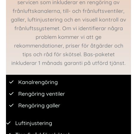
servicen som inkluderar en rengöring av
frånluftskanalerna, till- och frånluftsventiler,
galler, luftinjustering och en visuell kontroll av
frånluftssystemet. Om vi identifierar några
problem kommer vi att ge
rekommendationer, priser för åtgärder och
tips och råd för skötsel. Bas-paketet
inkluderar 1 månads garanti på utförd tjänst.
Kanalrengöring
Rengöring ventiler
Rengöring galler
Luftinjustering