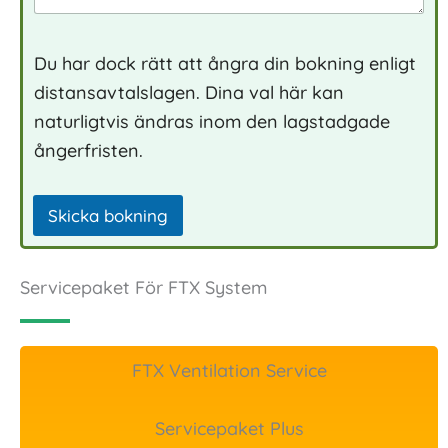
*
a
n
d
Du har dock rätt att ångra din bokning enligt
e
distansavtalslagen. Dina val här kan
naturligtvis ändras inom den lagstadgade
ångerfristen.
Skicka bokning
Servicepaket För FTX System
FTX Ventilation Service
Servicepaket Plus