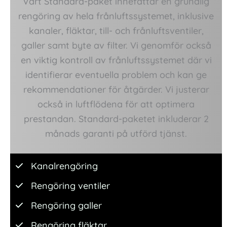
Vårt Standard-paket innefattar en grundlig
rengöring av hela frånluftssystemet, inklusive
kanaler, fläktar, till- och frånluftsventiler,
galler samt byte av filter. Vi genomför också
en viktig kontroll av frånluftssystemet där vi
identifierar eventuella problem och kan ge
rekommendationer för åtgärder. Vi justerar
också in luftflödena för att optimera
prestandan. Standard-paketet inkluderar 2
månads garanti på utförd tjänst.
Kanalrengöring
Rengöring ventiler
Rengöring galler
Rengöring fläktar