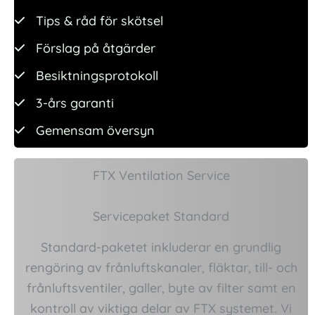
Tips & råd för skötsel
Förslag på åtgärder
Besiktningsprotokoll
3-års garanti
Gemensam översyn
FTX Ventilation Service
Servicepaket Standard
Standard-paketet inkluderar en grundlig
rengöring av frånluftskanaler, fläktar, till- och
frånluftsventiler, galler, byte av filter samt en
kontroll av viktiga delar av FTX systemet. Vi