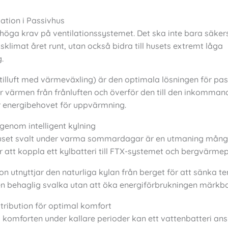
ation i Passivhus
 höga krav på ventilationssystemet. Det ska inte bara säkers
klimat året runt, utan också bidra till husets extremt låga
.
 tilluft med värmeväxling) är den optimala lösningen för pas
 värmen från frånluften och överför den till den inkommande 
r energibehovet för uppvärmning.
nom intelligent kylning
huset svalt under varma sommardagar är en utmaning många 
är att koppla ett kylbatteri till FTX-systemet och bergvärm
n utnyttjar den naturliga kylan från berget för att sänka 
r en behaglig svalka utan att öka energiförbrukningen märkba
tribution för optimal komfort
komforten under kallare perioder kan ett vattenbatteri anslu