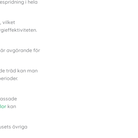
spridning i hela
 vilket
ieffektiviteten.
d är avgörande för
rade träd kan man
erioder.
npassade
lor
kan
usets övriga