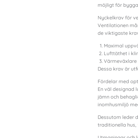
möjligt för bygga
Nyckelkrav för ve
Ventilationen mås
de viktigaste kra
Maximal uppvä
Lufttäthet i kl
Värmeväxlare 
Dessa krav är ut
Fördelar med opt
En väl designad l
jämn och behagli
inomhusmiljö med 
Dessutom leder de
traditionella hus
Utmaningar och l