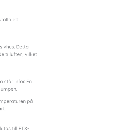
tälla ett
sivhus. Detta
tilluften, vilket
står inför. En
epumpen.
temperaturen på
rt.
tas till FTX-