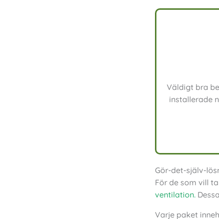
Väldigt bra b
installerade 
Gör-det-själv-lö
För de som vill t
ventilation.
Dessa 
Varje paket inneh