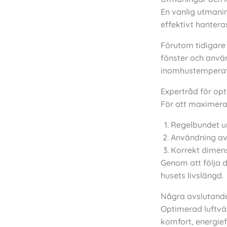
En vanlig utmani
effektivt hanter
Förutom tidigare 
fönster och använ
inomhustemperatu
Expertråd för opt
För att maximera
Regelbundet un
Användning av 
Korrekt dimens
Genom att följa d
husets livslängd.
Några avslutand
Optimerad luftväx
komfort, energief