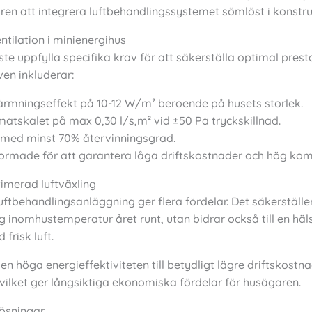
ren att integrera luftbehandlingssystemet sömlöst i konstr
ntilation i minienergihus
te uppfylla specifika krav för att säkerställa optimal pres
ven inkluderar:
rmningseffekt på 10-12 W/m² beroende på husets storlek.
imatskalet på max 0,30 l/s,m² vid ±50 Pa tryckskillnad.
med minst 70% återvinningsgrad.
formade för att garantera låga driftskostnader och hög kom
imerad luftväxling
uftbehandlingsanläggning ger flera fördelar. Det säkerställe
g inomhustemperatur året runt, utan bidrar också till en hä
frisk luft.
n höga energieffektiviteten till betydligt lägre driftskost
, vilket ger långsiktiga ekonomiska fördelar för husägaren.
ösningar