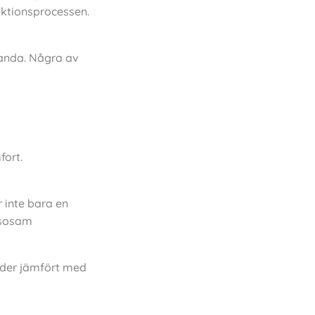
uktionsprocessen.
tanda. Några av
fort.
r inte bara en
lsosam
nader jämfört med