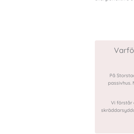
Varför
På Storstad
passivhus. 
Vi förstå
skräddarsydda 