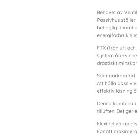
Behovet av Ventil
Passivhus ställer
behagligt inomhus
energiförbrukning
FTX (frånluft och
system återvinner
drastiskt minska
Sommarkomfort ge
Att hålla passiv
effektiv lösning 
Denna kombinatio
tilluften. Det ge
Flexibel värmedis
För att maximera 