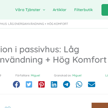
Våra Tjänster
Artiklar
Filterbutik
SIVHUS: LÅG ENERGIANVÄNDNING + HÖG KOMFORT
tion i passivhus: Låg
användning + Hög Komfort
9
Författare:
Miguel
Granskad av:
Miguel
L