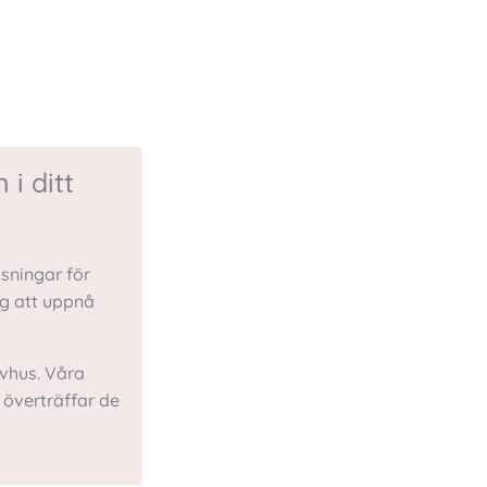
 i ditt
ösningar för
ig att uppnå
vhus. Våra
 överträffar de