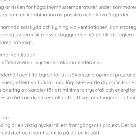
ng är risken för höga inomhustemperaturer under sommaren
as genom en kombination av passiva och aktiva åtgärder.
nämnda solskydd och kylning via ventilationen, kan strateg
dning av termisk massa i byggnaden hjälpa till att reglera
ren naturligt.
imal ventilation
 effektiviteten i systemet rekommenderar vi:
derhåll och filterbyten för att säkerställa optimal prestand
energieffektiva fläktar med lågt SFP-värde (Specific Fan P
ionering av kanaler för att minimera tryckfall och energiförl
essa råd kan du säkerställa att ditt system fungerar optima
e ord
ling är en viktig nyckel till ett framgångsrikt projekt. Det b
fektivitet och inomhusmiljö på ett unikt sätt.