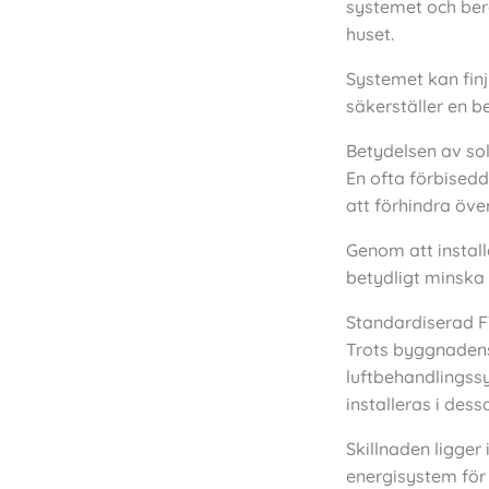
systemet och ber
huset.
Systemet kan finj
säkerställer en b
Betydelsen av so
En ofta förbisedd
att förhindra ö
Genom att install
betydligt minska
Standardiserad FT
Trots byggnadens
luftbehandlings
installeras i dess
Skillnaden ligge
energisystem för 