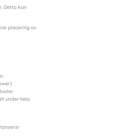
. Detta kan
isk placering av
a.
ower).
uster.
lt under hela
alanserar