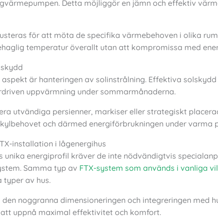
gvärmepumpen. Detta möjliggör en jämn och effektiv värme
usteras för att möta de specifika värmebehoven i olika rum,
ehaglig temperatur överallt utan att kompromissa med energ
lskydd
 aspekt är hanteringen av solinstrålning. Effektiva solskyd
verdriven uppvärmning under sommarmånaderna.
era utvändiga persienner, markiser eller strategiskt place
 kylbehovet och därmed energiförbrukningen under varma p
X-installation i lågenergihus
 unika energiprofil kräver de inte nödvändigtvis speciala
system. Samma typ av
FTX-system som används i vanliga vil
a typer av hus.
r i den noggranna dimensioneringen och integreringen med h
att uppnå maximal effektivitet och komfort.