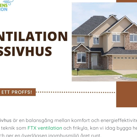
sivhus
är en balansgång mellan komfort och energieffektivit
 teknik som
FTX ventilation
och frikyla, kan vi idag bygga
ch ger en överlägsen inomhusmiljö året runt.